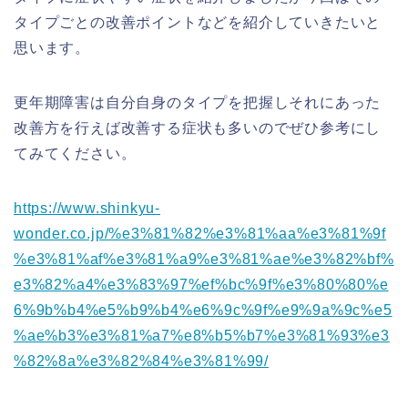
タイプごとの改善ポイントなどを紹介していきたいと
思います。
更年期障害は自分自身のタイプを把握しそれにあった
改善方を行えば改善する症状も多いのでぜひ参考にし
てみてください。
https://www.shinkyu-
wonder.co.jp/%e3%81%82%e3%81%aa%e3%81%9f
%e3%81%af%e3%81%a9%e3%81%ae%e3%82%bf%
e3%82%a4%e3%83%97%ef%bc%9f%e3%80%80%e
6%9b%b4%e5%b9%b4%e6%9c%9f%e9%9a%9c%e5
%ae%b3%e3%81%a7%e8%b5%b7%e3%81%93%e3
%82%8a%e3%82%84%e3%81%99/