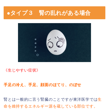
●タイプ３ 腎の乱れがある場合
《生じやすい症状》
手足の冷え、手足、顔面のほてり、のぼせ
腎とは一般的に言う腎臓のことですが東洋医学では
生
命を維持するエネルギー源を蔵している部位です。