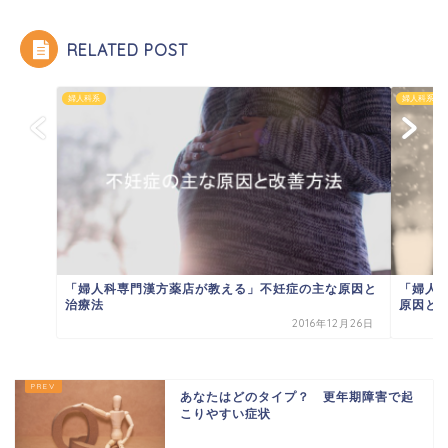
RELATED POST
婦人科系
婦人科系
「婦人科専門漢方薬店が教える」不妊症の主な原因と
「婦人
治療法
原因と７
2016年12月26日
あなたはどのタイプ？ 更年期障害で起
こりやすい症状