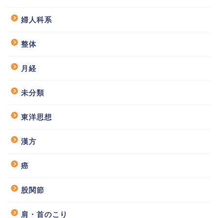
婦人科系
整体
月経
未分類
東洋思想
漢方
癌
股関節
肩・首のこり