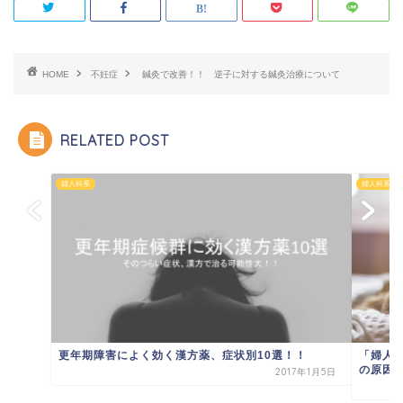
HOME
不妊症
鍼灸で改善！！ 逆子に対する鍼灸治療について
RELATED POST
婦人科系
婦人科系
更年期障害によく効く漢方薬、症状別10選！！
「婦人
の原因と
2017年1月5日