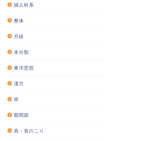
婦人科系
整体
月経
未分類
東洋思想
漢方
癌
股関節
肩・首のこり