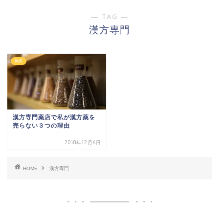
― TAG ―
漢方専門
鍼灸
漢方専門薬店で私が漢方薬を
売らない３つの理由
2018年12月6日
HOME
漢方専門