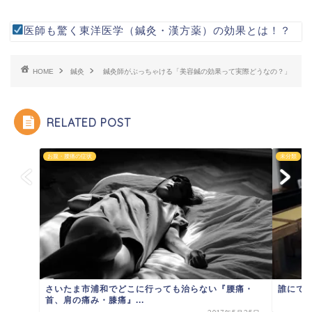
医師も驚く東洋医学（鍼灸・漢方薬）の効果とは！？
HOME
鍼灸
鍼灸師がぶっちゃける「美容鍼の効果って実際どうなの？」
RELATED POST
お腹・腰痛の症状
未分類
さいたま市浦和でどこに行っても治らない『腰痛・
誰にで
首、肩の痛み・膝痛』...