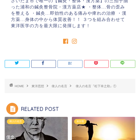
さいたま市で唯一の【鍼灸・整体・漢方薬】の三拍子揃
った浦和の鍼灸整骨院・漢方薬店★ ・整体...骨の歪み
を整える ・鍼灸...即効性のある痛みや痺れの治療 ・漢
方薬...身体の中から体質改善！！ ３つを組み合わせて
東洋医学の力を最大限に発揮します！
HOME
東洋思想
偉人の名言
偉人の名言『松下幸之助』①
RELATED POST
偉人の名言
未分類