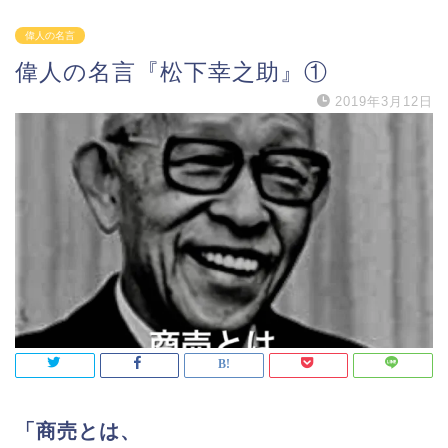
偉人の名言
偉人の名言『松下幸之助』①
2019年3月12日
「商売とは、