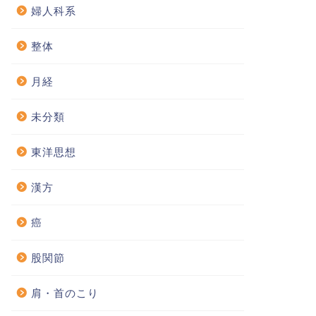
婦人科系
整体
月経
未分類
東洋思想
漢方
癌
股関節
肩・首のこり