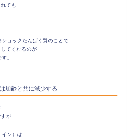
われても
熱ショックたんぱく質のことで
復してくれるのが
です。
）は加齢と共に減少する
は
ですが
テイン）は