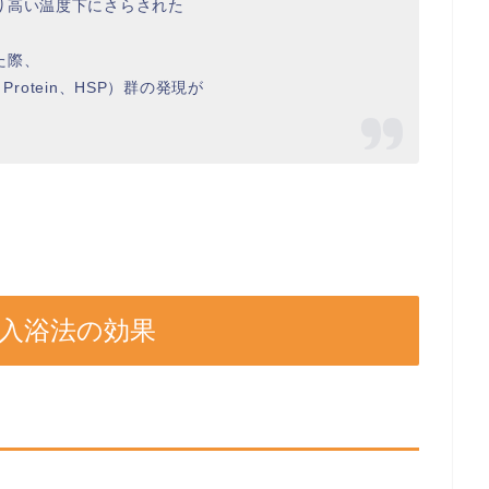
り高い温度下にさらされた
た際、
k Protein、HSP）群の発現が
入浴法の効果