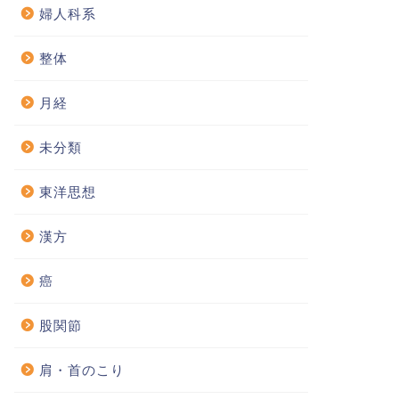
婦人科系
整体
月経
未分類
東洋思想
漢方
癌
股関節
肩・首のこり