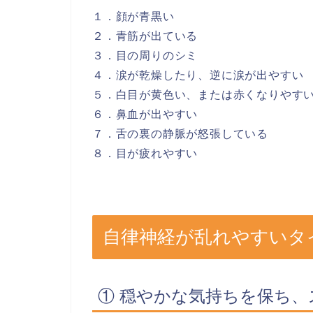
１．顔が青黒い
２．青筋が出ている
３．目の周りのシミ
４．涙が乾燥したり、逆に涙が出やすい
５．白目が黄色い、または赤くなりやす
６．鼻血が出やすい
７．舌の裏の静脈が怒張している
８．目が疲れやすい
自律神経が乱れやすいタ
① 穏やかな気持ちを保ち