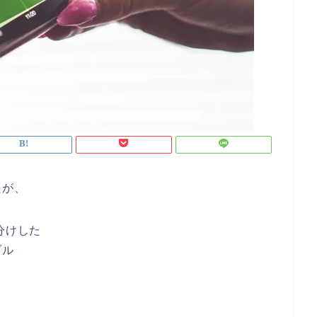
たが、
分けした
ブル