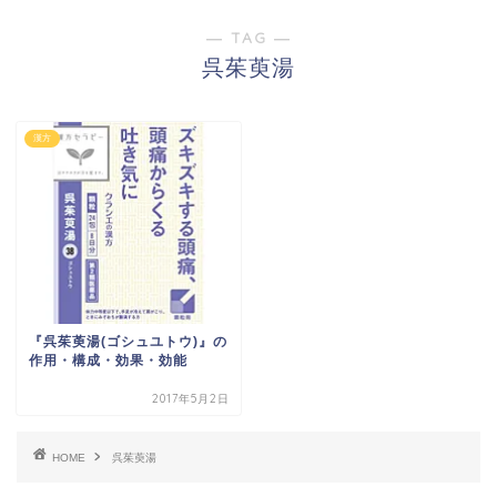
― TAG ―
呉茱萸湯
漢方
『呉茱萸湯(ゴシュユトウ)』の
作用・構成・効果・効能
2017年5月2日
HOME
呉茱萸湯