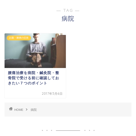
― TAG ―
病院
お腹・腰痛の症状
腰痛治療を病院・鍼灸院・整
骨院で受ける前に確認してお
きたい７つのポイント
2017年5月6日
HOME
病院