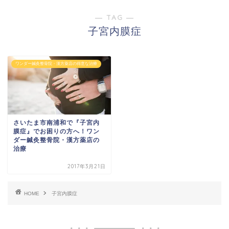
― TAG ―
子宮内膜症
ワンダー鍼灸整骨院・漢方薬店の得意な治療
さいたま市南浦和で『子宮内
膜症』でお困りの方へ！ワン
ダー鍼灸整骨院・漢方薬店の
治療
2017年3月21日
HOME
子宮内膜症