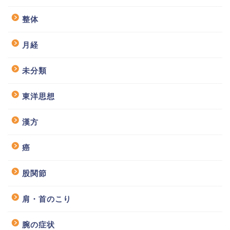
整体
月経
未分類
東洋思想
漢方
癌
股関節
肩・首のこり
腕の症状