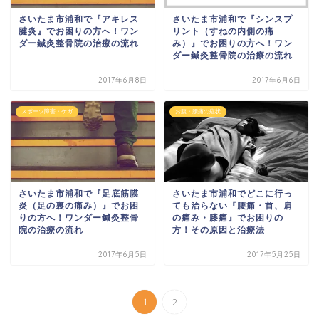
さいたま市浦和で『アキレス
さいたま市浦和で『シンスプ
腱炎』でお困りの方へ！ワン
リント（すねの内側の痛
ダー鍼灸整骨院の治療の流れ
み）』でお困りの方へ！ワン
ダー鍼灸整骨院の治療の流れ
2017年6月8日
2017年6月6日
スポーツ障害・ケガ
お腹・腰痛の症状
さいたま市浦和で『足底筋膜
さいたま市浦和でどこに行っ
炎（足の裏の痛み）』でお困
ても治らない『腰痛・首、肩
りの方へ！ワンダー鍼灸整骨
の痛み・膝痛』でお困りの
院の治療の流れ
方！その原因と治療法
2017年6月5日
2017年5月25日
1
2