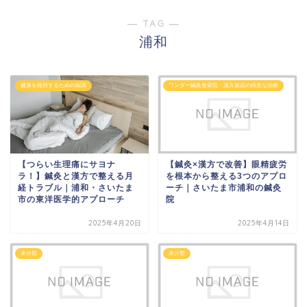
― TAG ―
浦和
健康を維持するための知識
ワンダー鍼灸整骨院・漢方薬店の得意な治療
【つらい生理痛にサヨナ
【鍼灸×漢方で改善】眼精疲労
ラ！】鍼灸と漢方で整える月
を根本から整える3つのアプロ
経トラブル｜浦和・さいたま
ーチ｜さいたま市浦和の鍼灸
市の東洋医学的アプローチ
院
2025年4月20日
2025年4月14日
未分類
未分類